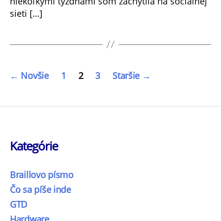
niekoľkými týždňami som zachytila na sociálnej
sieti […]
Stránkovanie
←
Novšie
1
2
3
Staršie
→
príspevkov
Kategórie
Braillovo písmo
Čo sa píše inde
GTD
Hardware