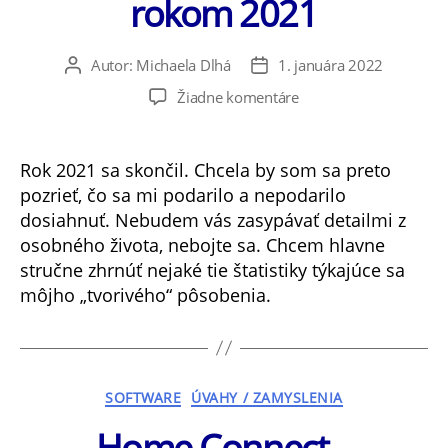
rokom 2021
Autor:
Michaela Dlhá
1. januára 2022
Autor
Dátum
článku
článku
na
Žiadne komentáre
Obzrime
sa
spolu
Rok 2021 sa skončil. Chcela by som sa preto
za
pozrieť, čo sa mi podarilo a nepodarilo
rokom
dosiahnuť. Nebudem vás zasypávať detailmi z
2021
osobného života, nebojte sa. Chcem hlavne
stručne zhrnúť nejaké tie štatistiky týkajúce sa
môjho „tvorivého“ pôsobenia.
Kategórie
SOFTWARE
ÚVAHY / ZAMYSLENIA
Home Connect –