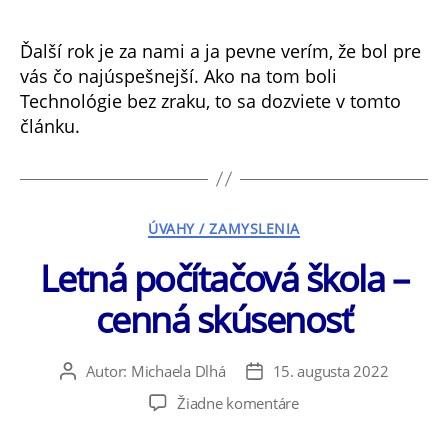
dal
a
Ďalší rok je za nami a ja pevne verím, že bol pre
vzal
vás čo najúspešnejší. Ako na tom boli
rok
Technológie bez zraku, to sa dozviete v tomto
2022?
článku.
Kategórie
ÚVAHY / ZAMYSLENIA
Letná počítačová škola –
cenná skúsenosť
Autor:
Michaela Dlhá
15. augusta 2022
Autor
Dátum
článku
článku
na
Žiadne komentáre
Letná
počítačová