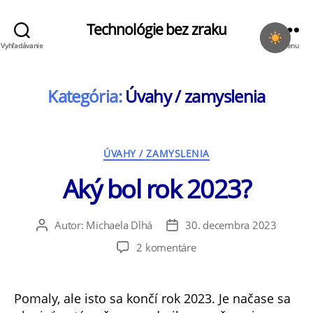
Technológie bez zraku
Vyhľadávanie
Menu
Kategória:
Úvahy / zamyslenia
Kategórie
ÚVAHY / ZAMYSLENIA
Aký bol rok 2023?
Autor:
Michaela Dlhá
30. decembra 2023
Autor
Dátum
článku
článku
na
2 komentáre
Aký
bol
rok
Pomaly, ale isto sa končí rok 2023. Je načase sa
2023?