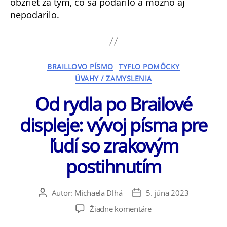
obzrieť za tým, čo sa podarilo a možno aj
nepodarilo.
Kategórie
BRAILLOVO PÍSMO
TYFLO POMÔCKY
ÚVAHY / ZAMYSLENIA
Od rydla po Brailové
displeje: vývoj písma pre
ľudí so zrakovým
postihnutím
Autor:
Michaela Dlhá
5. júna 2023
Autor
Dátum
článku
článku
na
Žiadne komentáre
Od