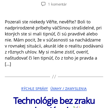
článku
článku
na
1 komentár
Pravda
alebo
fikcia?
Pozerali ste niekedy Věřte, nevěřte? Boli to
nadprirodzené príbehy väčšinou strašidelné, pri
ktorých ste si mali tipnúť, či sú pravdivé alebo
nie. Mám pocit, že v súčasnosti sa nachádzame
v rovnakej situácii, akurát ide o realitu podávanú
z rôznych uhlov. My si máme zistiť, overiť,
naštudovať či len tipnúť, čo z toho je pravda a
[…]
Kategórie
RÝCHLE SPRÁVY
ÚVAHY / ZAMYSLENIA
Technológie bez zraku