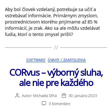
rydla
po
Aby bol človek vzdelaný, potrebuje sa učiť a
Brailové
vstrebávať informácie. Primárnym zmyslom,
displeje:
prostredníctvom ktorého prijímame až 85 %
vývoj
informácií, je zrak. Ako sa ale môžu vzdelávať
písma
ľudia, ktorí o tento zmysel prišli?
pre
ľudí
so
zrakovým
postihnutím
Kategórie
SOFTWARE
ÚVAHY / ZAMYSLENIA
CORvus – výborný sluha,
ale nie pre každého
Autor:
Michaela Dlhá
30. januára 2023
Autor
Dátum
článku
článku
na
3 komentáre
CORvus