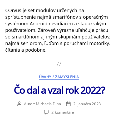
–
výborný
COrvus je set modulov určených na
sluha,
sprístupnenie najmä smartfónov s operačným
ale
systémom Android nevidiacim a slabozrakým
nie
používateľom. Zároveň výrazne uľahčuje prácu
pre
so smartfónom aj iným skupinám používateľov,
každého
najmä seniorom, ľuďom s poruchami motoriky,
čítania a podobne.
Kategórie
ÚVAHY / ZAMYSLENIA
Čo dal a vzal rok 2022?
Autor:
Michaela Dlhá
2. januára 2023
Autor
Dátum
článku
článku
na
2 komentáre
Čo