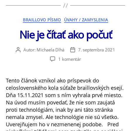
Kategórie
BRAILLOVO PÍSMO
ÚVAHY / ZAMYSLENIA
Nie je čítať ako počuť
Autor:
Michaela Dlhá
7. septembra 2021
Autor
Dátum
článku
článku
na
1 komentár
Nie
je
čítať
Tento článok vznikol ako príspevok do
ako
celoslovenského kola súťaže braillovských esejí.
počuť
Dňa 15.11.2021 som s ním vyhrala prvé miesto.
Na úvod musím povedať, že nie som zaujatá
proti technológiám, inak by ani táto stránka
nemala zmysel. Ale technológie nie sú všetko.
Uverejňujem ho v nezmenenej podobe. Pred