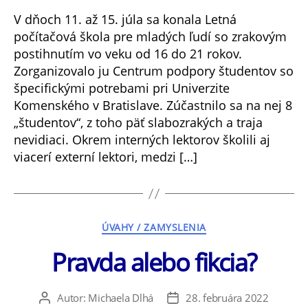
škola
V dňoch 11. až 15. júla sa konala Letná
–
počítačová škola pre mladých ľudí so zrakovým
cenná
postihnutím vo veku od 16 do 21 rokov.
skúsenosť
Zorganizovalo ju Centrum podpory študentov so
špecifickými potrebami pri Univerzite
Komenského v Bratislave. Zúčastnilo sa na nej 8
„študentov“, z toho päť slabozrakých a traja
nevidiaci. Okrem interných lektorov školili aj
viacerí externí lektori, medzi […]
Kategórie
ÚVAHY / ZAMYSLENIA
Pravda alebo fikcia?
Autor:
Michaela Dlhá
28. februára 2022
Autor
Dátum