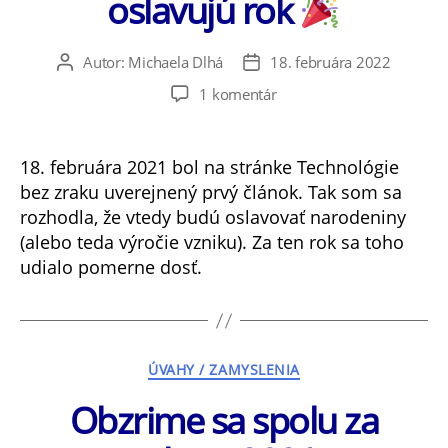
oslavujú rok
Autor:
Michaela Dlhá
18. februára 2022
Autor
Dátum
článku
článku
na
1 komentár
Technológie
bez
zraku
18. februára 2021 bol na stránke Technológie
oslavujú
bez zraku uverejnený prvý článok. Tak som sa
rok
rozhodla, že vtedy budú oslavovať narodeniny
(alebo teda výročie vzniku). Za ten rok sa toho
udialo pomerne dosť.
Kategórie
ÚVAHY / ZAMYSLENIA
Obzrime sa spolu za