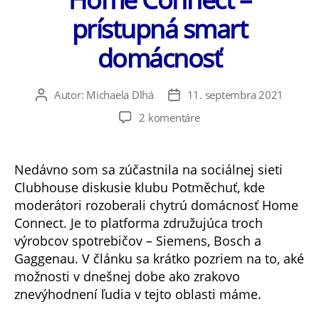
prístupná smart
domácnosť
Autor:
Michaela Dlhá
11. septembra 2021
Autor
Dátum
článku
článku
na
2 komentáre
Home
Connect
–
Nedávno som sa zúčastnila na sociálnej sieti
prístupná
Clubhouse diskusie klubu Potměchuť, kde
smart
moderátori rozoberali chytrú domácnosť Home
domácnosť
Connect. Je to platforma združujúca troch
výrobcov spotrebičov – Siemens, Bosch a
Gaggenau. V článku sa krátko pozriem na to, aké
možnosti v dnešnej dobe ako zrakovo
znevýhodnení ľudia v tejto oblasti máme.