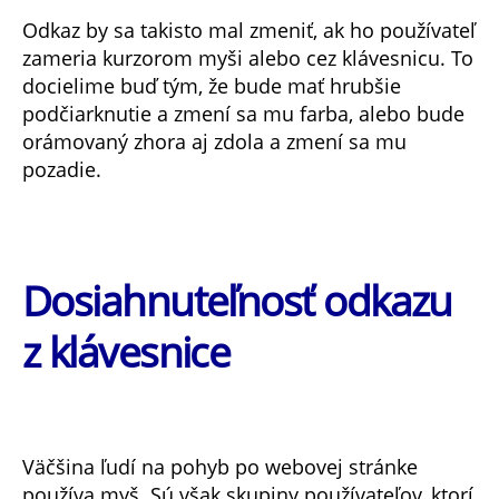
Odkaz by sa takisto mal zmeniť, ak ho používateľ
zameria kurzorom myši alebo cez klávesnicu. To
docielime buď tým, že bude mať hrubšie
podčiarknutie a zmení sa mu farba, alebo bude
orámovaný zhora aj zdola a zmení sa mu
pozadie.
Dosiahnuteľnosť odkazu
z klávesnice
Väčšina ľudí na pohyb po webovej stránke
používa myš. Sú však skupiny používateľov, ktorí