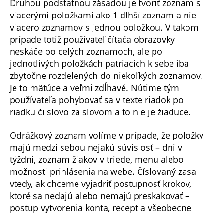
Druhou podstatnou zásadou je tvoriť zoznam s
viacerými položkami ako 1 dlhší zoznam a nie
viacero zoznamov s jednou položkou. V takom
prípade totiž používateľ čítača obrazovky
neskáče po celých zoznamoch, ale po
jednotlivých položkách patriacich k sebe iba
zbytočne rozdelených do niekoľkých zoznamov.
Je to mätúce a veľmi zdĺhavé. Nútime tým
používateľa pohybovať sa v texte riadok po
riadku či slovo za slovom a to nie je žiaduce.
Odrážkový zoznam volíme v prípade, že položky
majú medzi sebou nejakú súvislosť – dni v
týždni, zoznam žiakov v triede, menu alebo
možnosti prihlásenia na webe. Číslovaný zasa
vtedy, ak chceme vyjadriť postupnosť krokov,
ktoré sa nedajú alebo nemajú preskakovať –
postup vytvorenia konta, recept a všeobecne