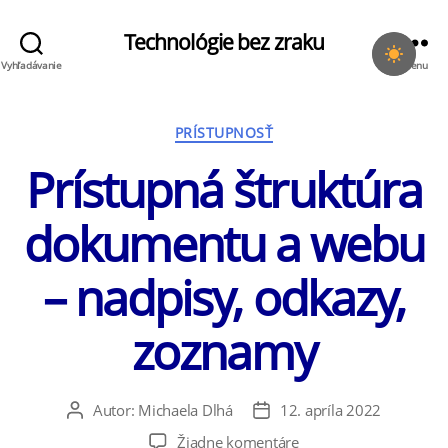
Technológie bez zraku
Vyhľadávanie
Menu
Kategórie
PRÍSTUPNOSŤ
Prístupná štruktúra
dokumentu a webu
– nadpisy, odkazy,
zoznamy
Autor:
Michaela Dlhá
12. apríla 2022
Autor
Dátum
článku
článku
na
Žiadne komentáre