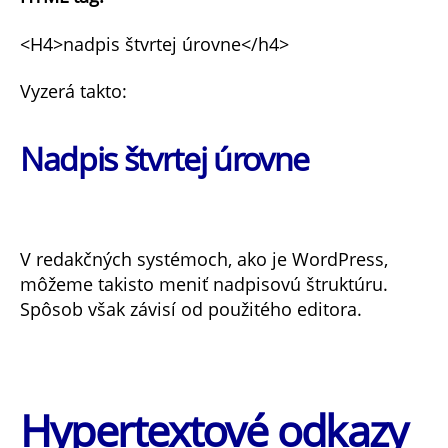
<H4>nadpis štvrtej úrovne</h4>
Vyzerá takto:
Nadpis štvrtej úrovne
V redakčných systémoch, ako je WordPress,
môžeme takisto meniť nadpisovú štruktúru.
Spôsob však závisí od použitého editora.
Hypertextové odkazy