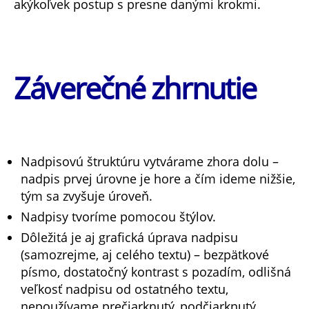
akýkoľvek postup s presne danými krokmi.
Záverečné zhrnutie
Nadpisovú štruktúru vytvárame zhora dolu –
nadpis prvej úrovne je hore a čím ideme nižšie,
tým sa zvyšuje úroveň.
Nadpisy tvoríme pomocou štýlov.
Dôležitá je aj grafická úprava nadpisu
(samozrejme, aj celého textu) – bezpätkové
písmo, dostatočný kontrast s pozadím, odlišná
veľkosť nadpisu od ostatného textu,
nepoužívame prečiarknutý, podčiarknutý,