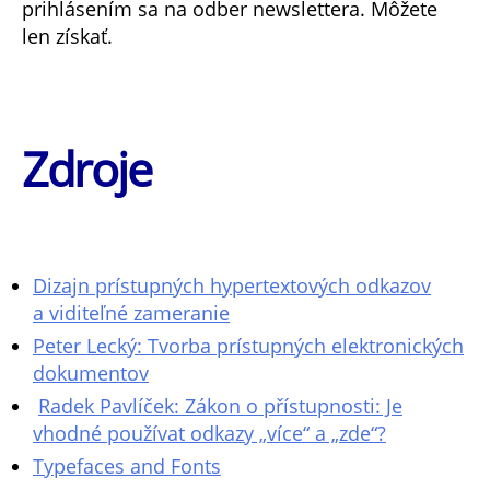
prihlásením sa na odber newslettera. Môžete
len získať.
Zdroje
Dizajn prístupných hypertextových odkazov
a viditeľné zameranie
Peter Lecký: Tvorba prístupných elektronických
dokumentov
Radek Pavlíček: Zákon o přístupnosti: Je
vhodné používat odkazy „více“ a „zde“?
Typefaces and Fonts