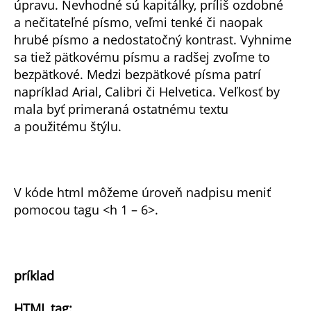
úpravu. Nevhodné sú kapitálky, príliš ozdobné
a nečitateľné písmo, veľmi tenké či naopak
hrubé písmo a nedostatočný kontrast. Vyhnime
sa tiež pätkovému písmu a radšej zvoľme to
bezpätkové. Medzi bezpätkové písma patrí
napríklad Arial, Calibri či Helvetica. Veľkosť by
mala byť primeraná ostatnému textu
a použitému štýlu.
V kóde html môžeme úroveň nadpisu meniť
pomocou tagu <h 1 – 6>.
príklad
HTML tag: