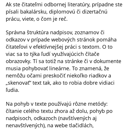
Ak ste čitateľmi odbornej literatúry, prípadne ste
písali bakalársku, diplomovú či dizertačnú
prácu, viete, o čom je reč.
Správna štruktúra nadpisov, zoznamov či
odkazov v prípade webových stránok pomáha
čitateľovi v efektívnejšej práci s textom. O to
viac sa to týka ľudí využívajúcich čítače
obrazovky. Tí sa totiž na stránke či v dokumente
musia pohybovať lineárne. To znamená, že
nemôžu očami preskočiť niekoľko riadkov a
„skenovať“ text tak, ako to robia dobre vidiaci
ľudia.
Na pohyb v texte používajú rôzne metódy:
čítanie celého textu zhora až dolu, pohyb po
nadpisoch, odkazoch (navštívených aj
nenavštívených), na webe tlačidlách,