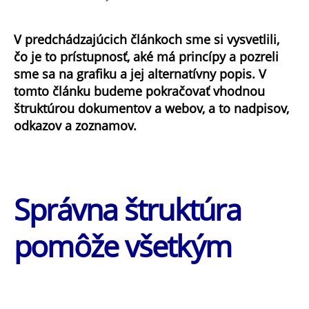
Prístupná
štruktúra
V predchádzajúcich článkoch sme si vysvetlili,
dokumentu
čo je to prístupnosť, aké má princípy a pozreli
a
webu
sme sa na grafiku a jej alternatívny popis. V
–
tomto článku budeme pokračovať vhodnou
nadpisy,
štruktúrou dokumentov a webov, a to nadpisov,
odkazy,
odkazov a zoznamov.
zoznamy
Správna štruktúra
pomôže všetkým