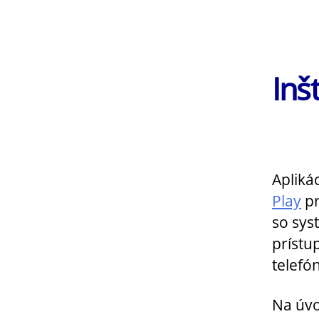
Inš
Apliká
Play
pr
so sys
prístu
telefó
Na úvo