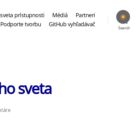
sveta prístupnosti
Médiá
Partneri
Podporte tvorbu
GitHub vyhľadávač
Search
ho sveta
na
ntáre
YouTube
Music
–
hudba