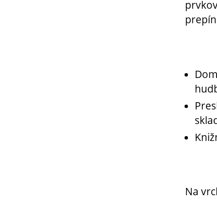
prvkov.
prepín
Domo
hudb
Pres
skla
Kniž
Na vrc