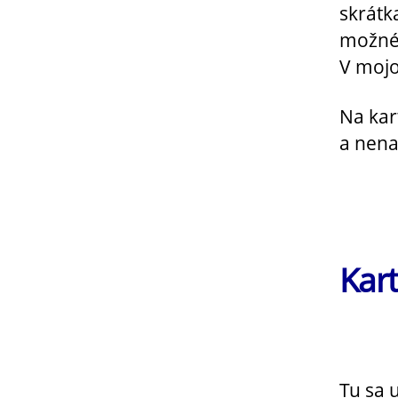
skrátk
možnéh
V mojo
Na kar
a nena
Kar
Tu sa 