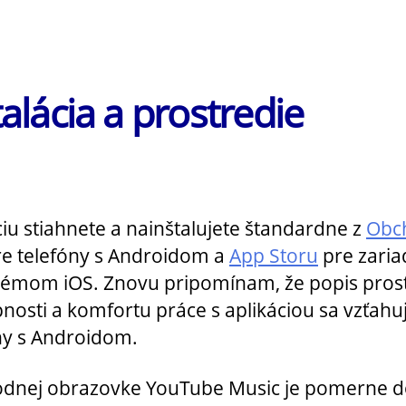
talácia a prostredie
ciu stiahnete a nainštalujete štandardne z
Obc
e telefóny s Androidom a
App Storu
pre zaria
témom iOS. Znovu pripomínam, že popis prost
pnosti a komfortu práce s aplikáciou sa vzťahu
ny s Androidom.
dnej obrazovke YouTube Music je pomerne d