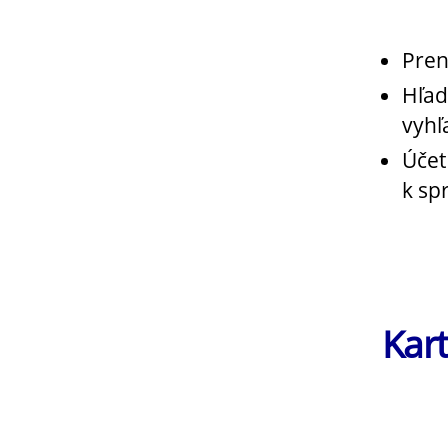
Pren
Hľad
vyhľ
Účet
k sp
Kar