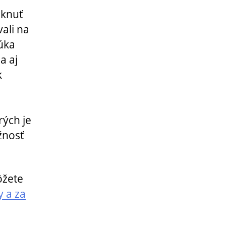
úknuť
ali na
núka
a aj
k
rých je
žnosť
ôžete
 a za