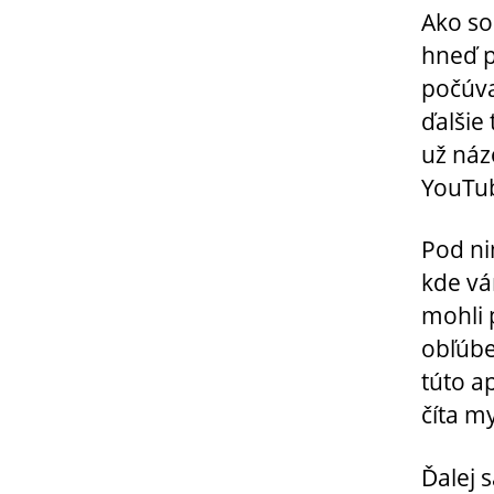
Ako so
hneď p
počúva
ďalšie 
už náz
YouTub
Pod ni
kde vá
mohli 
obľúbe
túto ap
číta my
Ďalej s