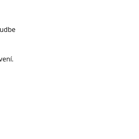
 hudbe
vení.