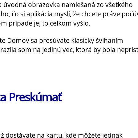
a úvodná obrazovka namiešaná zo všetkého
o, čo si aplikácia myslí, že chcete práve počú
m prípade jej to celkom vyšlo.
te Domov sa presúvate klasicky švihaním
razila som na jedinú vec, ktorá by bola neprís
ta Preskúmať
už dostávate na kartu, kde môžete jednak