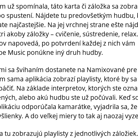
m už spomínala, táto karta či záložka sa zobra
o spustení. Nájdete tu predovšetkým hudbu, 
te najčastejšie. Na jej vrchnej strane ešte náj
tri akoby záložky – cvičenie, sústredenie, relax
ov napovedá, po potvrdení každej z nich vám
e Music ponúkne iný druh hudby.
mi sa švihaním dostanete na Namixované pre 
m sama aplikácia zobrazí playlisty, ktoré by s
páčiť. Na základe interpretov, ktorých ste označ
ných, alebo akú hudbu ste už počúvali. Keď 
likáciu odporúčala kamarátke, vyjadrila sa, že 
šlienky. A do veľkej miery to tak aj naozaj vyz
a tu zobrazujú playlisty z jednotlivých záložiek.