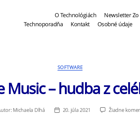
O Technológiách
Newsletter Zo 
Technoporadňa
Kontakt
Osobné údaje
Kategórie
SOFTWARE
 Music – hudba z celé
Autor:
Michaela Dlhá
20. júla 2021
Žiadne kome
or
Dátum
nku
článku