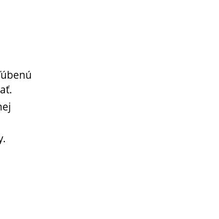
bľúbenú
ať.
nej
y.