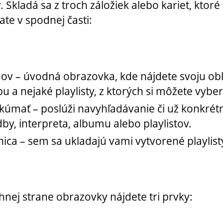
 Skladá sa z troch záložiek alebo kariet, ktoré
ate v spodnej časti:
v – úvodná obrazovka, kde nájdete svoju o
u a nejaké playlisty, z ktorých si môžete vyber
kúmať – poslúži navyhľadávanie či už konkrét
dby, interpreta, albumu alebo playlistov.
nica – sem sa ukladajú vami vytvorené playlist
hnej strane obrazovky nájdete tri prvky: