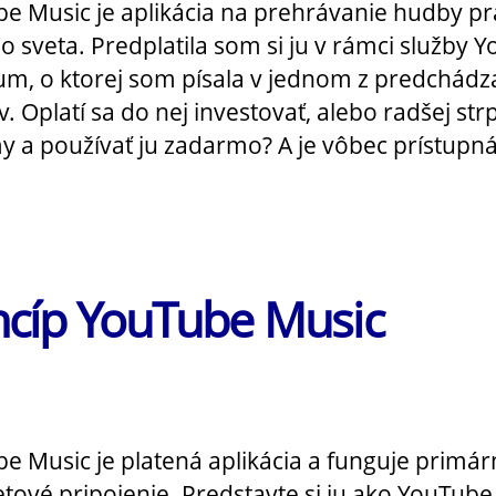
e Music je aplikácia na prehrávanie hudby pr
ho sveta. Predplatila som si ju v rámci služby 
m, o ktorej som písala v jednom z predchádz
. Oplatí sa do nej investovať, alebo radšej strp
y a používať ju zadarmo? A je vôbec prístupn
ncíp YouTube Music
e Music je platená aplikácia a funguje primár
etové pripojenie. Predstavte si ju ako YouTube