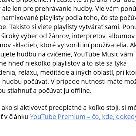
 ale len pre prehrávanie hudby. Vie vám pon
 namixované playlisty podľa toho, čo ste počúv
e. Takisto si viete playlisty vytvárať sami. Po
 široký výber od žánrov, interpretov, albumov 
v skladieb, ktoré vytvorili iní používatelia. A
ujete hudbu na cvičenie, YouTube Music vám
e hneď niekoľko playlistov a to isté sa týka
enia, relaxu, meditácie a iných oblastí, pri kto
hudbu počúvať. V prípade nutnosti máte mo
bu stiahnuť a počúvať ju offline.
 ako si aktivovať predplatné a koľko stojí, si m
ať v článku
YouTube Premium – čo, kde, dokedy