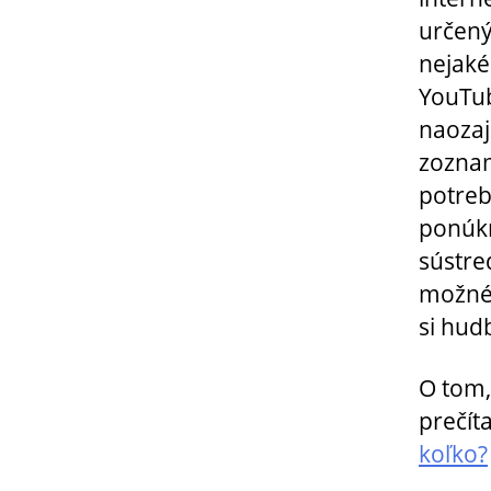
určený
nejaké
YouTub
naozaj
zoznamo
potreb
ponúkn
sústred
možné 
si hud
O tom,
prečít
koľko?