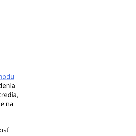
hodu
denia
redia,
je na
osť