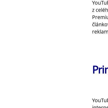
YouTub
z celé
Premiu
článkov
reklam
Pri
YouTub
intern