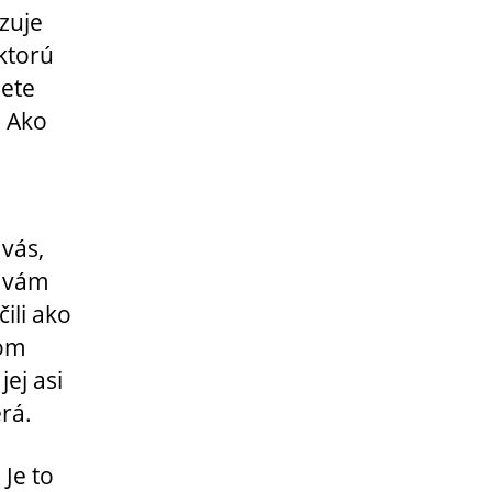
zuje
ktorú
dete
. Ako
vás,
a vám
ili ako
som
jej asi
erá.
 Je to