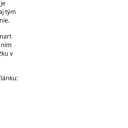
je
aj tým
nie.
mart
 ním
žku v
článku: