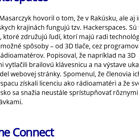
Masarczyk hovoril o tom, že v Rakúsku, ale aj 
kych krajinách fungujú tzv. Hackerspaces. Sú 
, ktoré združujú ľudí, ktorí majú radi technoló
 možné spôsoby – od 3D tlače, cez programov
rádioamatérov. Popisoval, že napríklad na 3D
ni vytlačili brailovú klávesnicu a na výstave uk
el webovej stránky. Spomenul, že členovia ic
spacu získali licenciu ako rádioamatéri a že sv
sko sa snažia neustále sprístupňovať rôznymi
ávkami.
e Connect