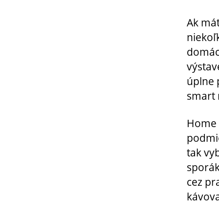
Ak mát
niekoľ
domác
výstav
úplne 
smart 
Home C
podmie
tak vy
sporák
cez pr
kávova