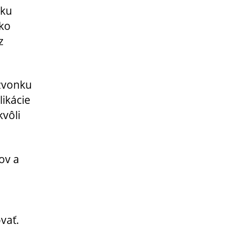
mku
tko
z
zvonku
likácie
kvôli
ov a
vať.