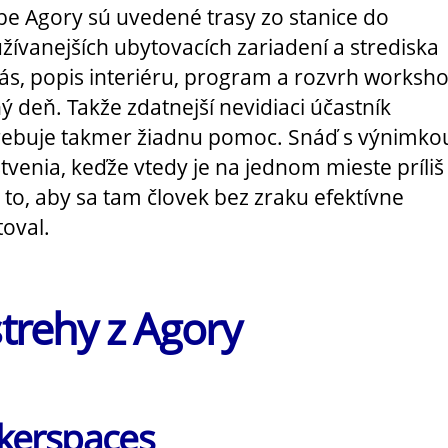
e Agory sú uvedené trasy zo stanice do
žívanejších ubytovacích zariadení a strediska
iás, popis interiéru, program a rozvrh worksh
ý deň. Takže zdatnejší nevidiaci účastník
ebuje takmer žiadnu pomoc. Snáď s výnimko
tvenia, keďže vtedy je na jednom mieste príliš
a to, aby sa tam človek bez zraku efektívne
toval.
trehy z Agory
kerspaces