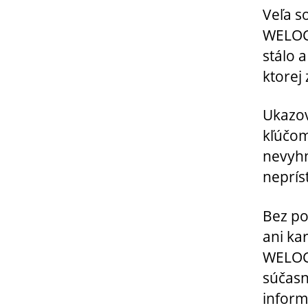
Veľa s
WELOCK
stálo 
ktorej
Ukazo
kľúčom,
nevyhn
neprí
Bez po
ani ka
WELOCK
súčas
inform