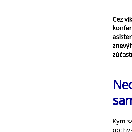
Cez ví
konfer
asiste
znevýh
zúčast
Neo
sam
Kým s
pochvá