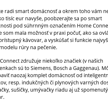
e radi smart domácnosť a okrem toho vám n
ko tisíc eur navyše, poobzerajte sa po smart
nosti pod súhrnným označením Home Connec
e som mala možnosť v praxi počuť, ako sa ovl
prístupný kávovar, a vyskúšať si funkcie najvy
modelu rúry na pečenie.
onnect združuje niekoľko značiek (v našich
nkach sú to Siemens, Bosch a Gaggenau). Mô
baviť naozaj komplet domácnosť od inteligent
ov, resp. indukčných či plynových varných do
ačky, sušičky, umývačky riadu aj už spomenutý
r.