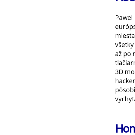
Pawel 
európs
miesta
všetky
až po 
tlačiar
3D mod
hacker
pôsobi
vychyt
Hom