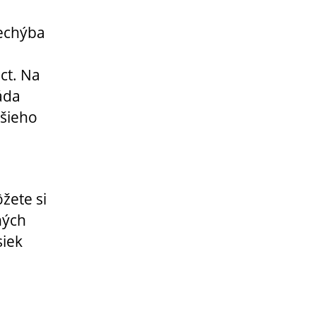
echýba
t. Na
áda
ššieho
žete si
ných
siek