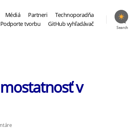
Médiá
Partneri
Technoporadňa
Podporte tvorbu
GitHub vyhľadávač
Search
amostatnosť v
na
ntáre
Jarná