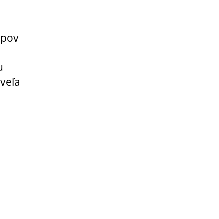
opov
u
 veľa