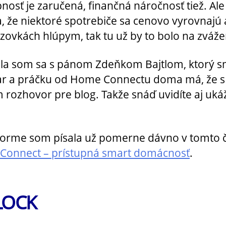
pnosť je zaručená, finančná náročnosť tiež. Ale 
, že niektoré spotrebiče sa cenovo vyrovnajú 
zovkách hlúpym, tak tu už by to bolo na zváže
a som sa s pánom Zdeňkom Bajtlom, ktorý s
r a práčku od Home Connectu doma má, že s
 rozhovor pre blog. Takže snáď uvidíte aj uká
forme som písala už pomerne dávno v tomto 
Connect – prístupná smart domácnosť
.
LOCK