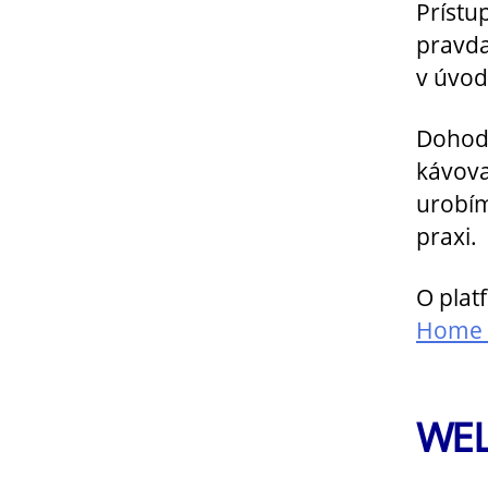
Prístu
pravda
v úvod
Dohodl
kávova
urobím
praxi.
O plat
Home 
WE