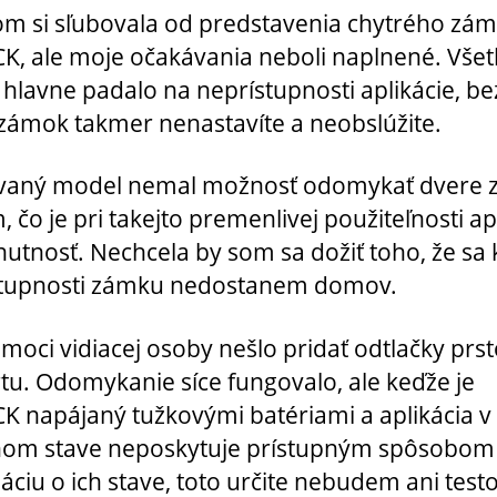
om si sľubovala od predstavenia chytrého zá
, ale moje očakávania neboli naplnené. Vše
a hlavne padalo na neprístupnosti aplikácie, be
 zámok takmer nenastavíte a neobslúžite.
vaný model nemal možnosť odomykať dvere 
 čo je pri takejto premenlivej použiteľnosti ap
utnosť. Nechcela by som sa dožiť toho, že sa 
stupnosti zámku nedostanem domov.
moci vidiacej osoby nešlo pridať odtlačky prst
rtu. Odomykanie síce fungovalo, ale keďže je
 napájaný tužkovými batériami a aplikácia v
nom stave neposkytuje prístupným spôsobom
áciu o ich stave, toto určite nebudem ani testo