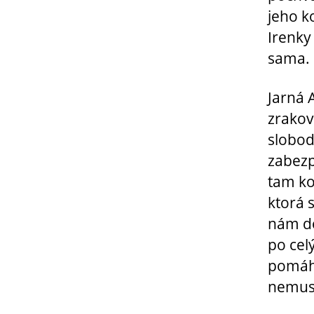
jeho k
Irenky
sama.
Jarná 
zrako
slobod
zabezp
tam ko
ktorá 
nám do
po cel
pomáha
nemuse