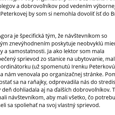
olegov a dobrovoľníkov pod vedením výborne
 Peterkovej by som si nemohla dovoliť ísť do 
Agora je špecifická tým, že návštevníkom so
vým znevýhodnením poskytuje neobvyklú mie
y a samostatnosti. Ja ako lektor som mala
ečený sprievod zo stanice na ubytovanie, mal
ordinátorku (už spomenutú Irenku Peterkovú
sa nám venovala po organizačnej stránke. Po
stať sa na raňajky, odprevadila nás do stredi
ý deň dohliadala aj na ďalších dobrovoľníkov. T
li návštevníkom, aby mali všetko, čo potrebu
li sa spoliehať na svoj vlastný sprievod.