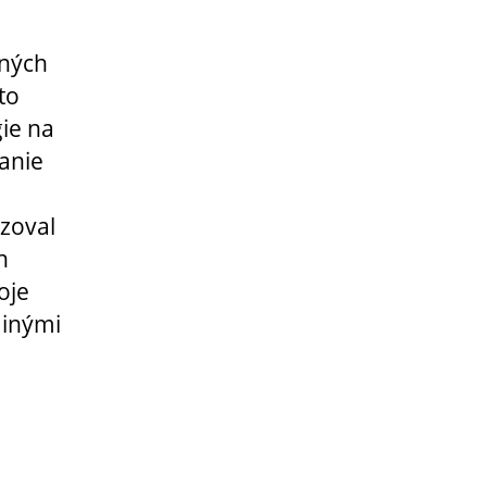
iných
to
gie na
anie
azoval
h
oje
 inými