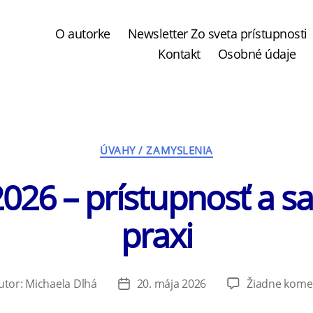
O autorke
Newsletter Zo sveta prístupnosti
Kontakt
Osobné údaje
Kategórie
ÚVAHY / ZAMYSLENIA
2026 – prístupnosť a s
praxi
utor:
Michaela Dlhá
20. mája 2026
Žiadne kome
or
Dátum
ku
článku