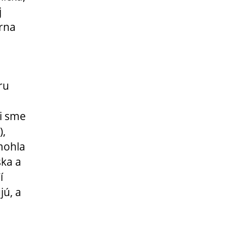
j
Brna
ru
i sme
),
mohla
ska a
í
jú, a