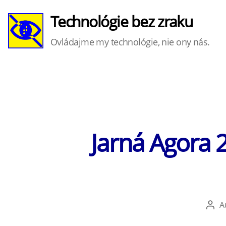
Technológie bez zraku
Ovládajme my technológie, nie ony nás.
Jarná Agora 
A
Aut
člán