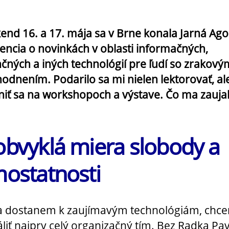
kend 16. a 17. mája sa v Brne konala Jarná Ago
encia o novinkách v oblasti informačných,
nčných a iných technológií pre ľudí so zrakový
odnením. Podarilo sa mi nielen lektorovať, ale
niť sa na workshopoch a výstave. Čo ma zauja
bvyklá miera slobody a
ostatnosti
a dostanem k zaujímavým technológiám, chc
liť najprv celý organizačný tím. Bez Radka Pav