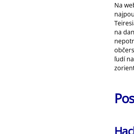
Na web
najpou
Teires
na dan
nepotr
občers
ľudí n
zorien
Pos
Hac