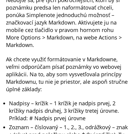
Nebojte sa, pre tých pokročilejších, ktorí by si
poznámku predsa len naformátovať chceli,
ponúka Simplenote jednoduchú možnosť –
značkovací jazyk Markdown. Aktivujete ju na
mobile cez tlačidlo v pravom hornom rohu
More Options > Markdown, na webe Actions >
Markdown.
Ak chcete využiť formátovanie v Markdowne,
veľmi odporúčam písať poznámky vo webovej
aplikácii. Na to, aby som vysvetľovala princípy
Markdownu, tu nie je priestor, ale aspoň stručne
úplné základy:
Nadpisy – krížik – 1 krížik je nadpis prvej, 2
krížiky nadpis druhej, 3 krížiky tretej úrovne.
Príklad: # Nadpis prvej úrovne
Zoznam – číslovaný – 1., 2., 3., odrážkový – znak