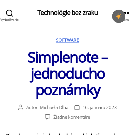
Technológie bez zraku
Vyhľadávanie
Menu
Kategórie
SOFTWARE
Simplenote –
jednoducho
poznámky
Autor:
Michaela Dlhá
16. januára 2023
Autor
Dátum
článku
článku
na
Žiadne komentáre
Simplenote
–