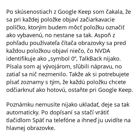
Po skúsenostiach z Google Keep som čakala, že
sa pri každej položke objaví začiarkavacie
políčko, ktorým budem môcť položku označiť
ako vybavenú, no nestane sa tak. Aspoň z
pohľadu používateľa čítača obrazovky sa pred
každou položkou objaví niečo, čo NVDA
identifikuje ako „symbol 0“, TalkBack nijako.
Písala som aj vývojárom, sľúbili nápravu, no
zatiaľ sa nič nezmenilo. Takže ak si potrebujete
písať zoznamy s tým, že každú položku chcete
odčiarknuť ako hotovú, ostaňte pri Google Keep.
Poznámku nemusíte nijako ukladať, deje sa tak
automaticky. Po dopísaní sa stačí vrátiť
tlačidlom Späť na telefóne a ihneď ju uvidíte na
hlavnej obrazovke.