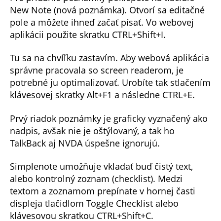
New Note (nová poznámka). Otvorí sa editačné
pole a môžete ihneď začať písať. Vo webovej
aplikácii použite skratku CTRL+Shift+I.
Tu sa na chvíľku zastavím. Aby webová aplikácia
správne pracovala so screen readerom, je
potrebné ju optimalizovať. Urobíte tak stlačením
klávesovej skratky Alt+F1 a následne CTRL+E.
Prvý riadok poznámky je graficky vyznačený ako
nadpis, avšak nie je oštýlovaný, a tak ho
TalkBack aj NVDA úspešne ignorujú.
Simplenote umožňuje vkladať buď čistý text,
alebo kontrolný zoznam (checklist). Medzi
textom a zoznamom prepínate v hornej časti
displeja tlačidlom Toggle Checklist alebo
klávesovou skratkou CTRL+Shift+C.