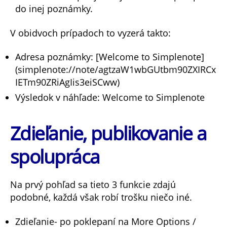
do inej poznámky.
V obidvoch prípadoch to vyzerá takto:
Adresa poznámky: [Welcome to Simplenote]
(simplenote://note/agtzaW1wbGUtbm90ZXIRCx
IETm90ZRiAgIis3eiSCww)
Výsledok v náhľade: Welcome to Simplenote
Zdieľanie, publikovanie a
spolupráca
Na prvý pohľad sa tieto 3 funkcie zdajú
podobné, každá však robí trošku niečo iné.
Zdieľanie- po poklepaní na More Options /