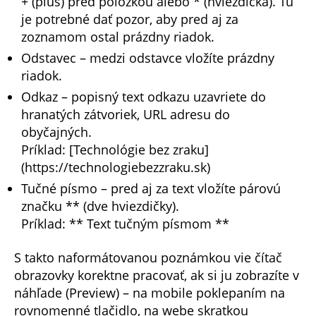
+ (plus) pred položkou alebo * (hviezdička). Tu
je potrebné dať pozor, aby pred aj za
zoznamom ostal prázdny riadok.
Odstavec – medzi odstavce vložíte prázdny
riadok.
Odkaz – popisný text odkazu uzavriete do
hranatých zátvoriek, URL adresu do
obyčajných.
Príklad: [Technológie bez zraku]
(https://technologiebezzraku.sk)
Tučné písmo – pred aj za text vložíte párovú
značku ** (dve hviezdičky).
Príklad: ** Text tučným písmom **
S takto naformátovanou poznámkou vie čítač
obrazovky korektne pracovať, ak si ju zobrazíte v
náhľade (Preview) – na mobile poklepaním na
rovnomenné tlačidlo, na webe skratkou