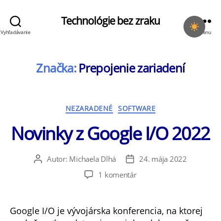
Technológie bez zraku
Vyhľadávanie
Menu
Značka:
Prepojenie zariadení
Kategórie
NEZARADENÉ
SOFTWARE
Novinky z Google I/O 2022
Autor:
Michaela Dlhá
24. mája 2022
Autor
Dátum
článku
článku
na
1 komentár
Novinky
z Google
I/O
Google I/O je vývojárska konferencia, na ktorej
2022