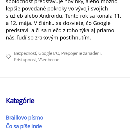
spoločnosť predstavuje novinky, alebo možno
lepšie povedané pokroky vo vývoji svojich
služieb alebo Androidu. Tento rok sa konala 11.
a 12. mája. V článku sa dozviete, čo Google
predstavil a či sa niečo z toho týka aj priamo
nás, ľudí so zrakovým postihnutím.
Bezpečnosť
,
Google I/O
,
Prepojenie zariadení
,
Značky
Prístupnosť
,
Všeobecne
Kategórie
Braillovo písmo
Čo sa píše inde