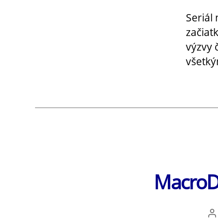
Seriál
začiat
výzvy 
všetký
MacroDr
A