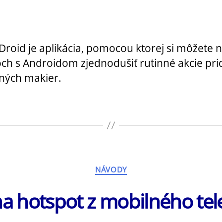
lánku
článku
roid je aplikácia, pomocou ktorej si môžete 
ch s Androidom zjednodušiť rutinné akcie pr
ných makier.
Kategórie
NÁVODY
a hotspot z mobilného te