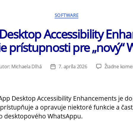
Kategórie
SOFTWARE
esktop Accessibility Enh
ie prístupnosti pre „nový“
utor:
Michaela Dlhá
7. apríla 2026
Žiadne kome
or
Dátum
nku
článku
pp Desktop Accessibility Enhancements je do
sprístupňuje a opravuje niektoré funkcie a čast
o desktopového WhatsAppu.