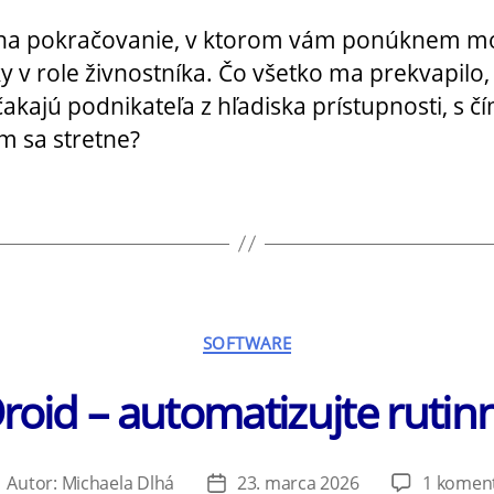
 na pokračovanie, v ktorom vám ponúknem m
ky v role živnostníka. Čo všetko ma prekvapilo,
čakajú podnikateľa z hľadiska prístupnosti, s č
m sa stretne?
Kategórie
SOFTWARE
oid – automatizujte rutin
Autor:
Michaela Dlhá
23. marca 2026
1 komen
utor
Dátum