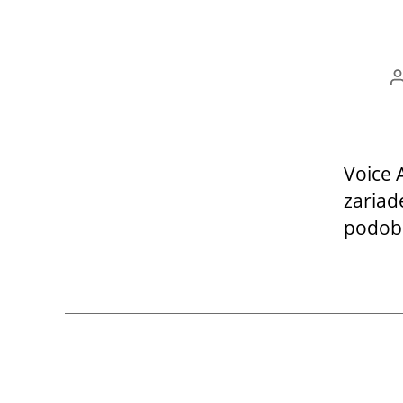
Voice 
zariad
podobn