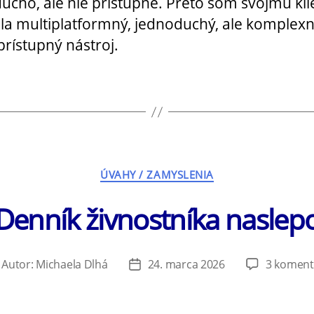
ucho, ale nie prístupne. Preto som svojmu kli
ila multiplatformný, jednoduchý, ale komplexn
prístupný nástroj.
Kategórie
ÚVAHY / ZAMYSLENIA
Denník živnostníka naslep
Autor:
Michaela Dlhá
24. marca 2026
3 koment
tor
Dátum
ánku
článku