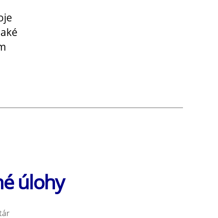
oje
 aké
ím
né úlohy
na
tár