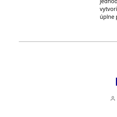
jednod
vytvor
úplne 
Au
čl