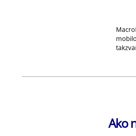
č
MacroD
mobilo
takzva
Ako n