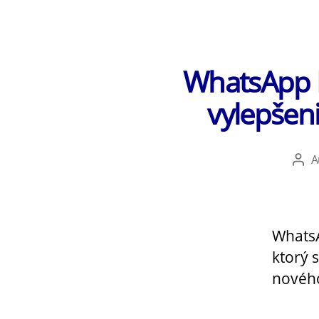
WhatsApp D
vylepšen
A
Aut
člá
WhatsA
ktorý 
novéh