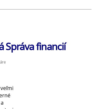
WhatsApp
á Správa financií
na
áre
Prípadová
štúdia
–
Prístupná
 veľmi
a
berné
škálovateľná
 a
Správa
financií