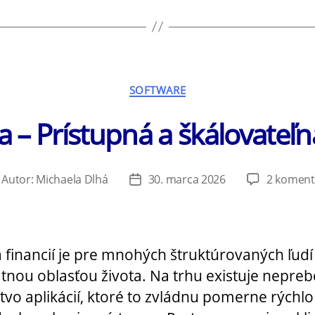
Kategórie
SOFTWARE
 – Prístupná a škálovateľn
Autor:
Michaela Dlhá
30. marca 2026
2 koment
tor
Dátum
ánku
článku
 financií je pre mnohých štruktúrovaných ľudí
tnou oblasťou života. Na trhu existuje nepre
vo aplikácií, ktoré to zvládnu pomerne rýchlo