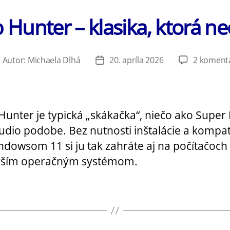
Hunter – klasika, ktorá n
Autor:
Michaela Dlhá
20. apríla 2026
2 koment
utor
Dátum
lánku
článku
unter je typická „skákačka“, niečo ako Super 
audio podobe. Bez nutnosti inštalácie a kompat
indowsom 11 si ju tak zahráte aj na počítačoch
vším operačným systémom.