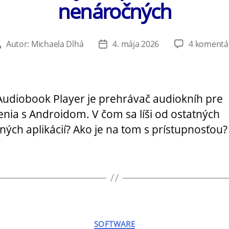
nenáročných
Autor:
Michaela Dlhá
4. mája 2026
4 komentá
Autor
Dátum
článku
článku
Audiobook Player je prehrávač audiokníh pre
enia s Androidom. V čom sa líši od ostatných
ých aplikácií? Ako je na tom s prístupnosťou?
Kategórie
SOFTWARE