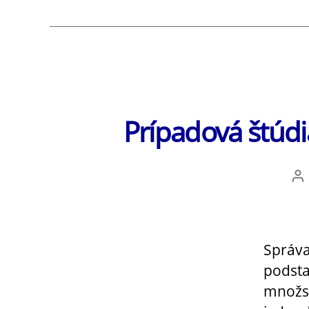
Prípadová štúdia
Au
čl
Správa
podsta
množst