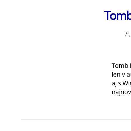
Tomb 
A
č
Tomb H
len v 
aj s W
najno