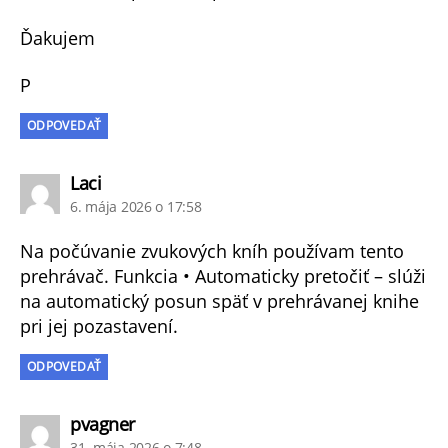
Ďakujem
P
ODPOVEDAŤ
hovorí:
Laci
6. mája 2026 o 17:58
Na počúvanie zvukových kníh používam tento
prehrávač. Funkcia • Automaticky pretočiť – slúži
na automatický posun späť v prehrávanej knihe
pri jej pozastavení.
ODPOVEDAŤ
hovorí:
pvagner
31. mája 2026 o 7:48