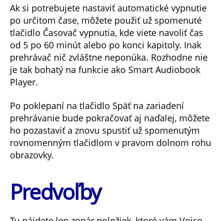
Ak si potrebujete nastaviť automatické vypnutie
po určitom čase, môžete použiť už spomenuté
tlačidlo Časovač vypnutia, kde viete navoliť čas
od 5 po 60 minút alebo po konci kapitoly. Inak
prehrávač nič zvláštne neponúka. Rozhodne nie
je tak bohatý na funkcie ako Smart Audiobook
Player.
Po poklepaní na tlačidlo Späť na zariadení
prehrávanie bude pokračovať aj naďalej, môžete
ho pozastaviť a znovu spustiť už spomenutým
rovnomenným tlačidlom v pravom dolnom rohu
obrazovky.
Predvoľby
Tu nájdete len zopár položiek, ktoré vám Voice