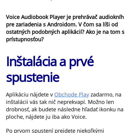
Voice
Audiobook
Voice Audiobook Player je prehrávač audiokníh
Player
pre zariadenia s Androidom. V čom sa líši od
–
prehrávač
ostatných podobných aplikácií? Ako je na tom s
audiokníh
prístupnosťou?
pre
nenáročných
Inštalácia a prvé
spustenie
Aplikáciu nájdete v
Obchode Play
zadarmo, na
inštalácii vás tak nič neprekvapí. Možno len
drobnosť, ak budete následne hľadať ikonku na
ploche, nájdete ju iba ako Voice.
Po prvom spustení prejdete niekoľkými