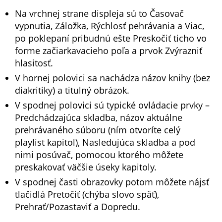
Na vrchnej strane displeja sú to Časovač
vypnutia, Záložka, Rýchlosť pehrávania a Viac,
po poklepaní pribudnú ešte Preskočiť ticho vo
forme začiarkavacieho poľa a prvok Zvýrazniť
hlasitosť.
V hornej polovici sa nachádza názov knihy (bez
diakritiky) a titulný obrázok.
V spodnej polovici sú typické ovládacie prvky –
Predchádzajúca skladba, názov aktuálne
prehrávaného súboru (ním otvoríte celý
playlist kapitol), Nasledujúca skladba a pod
nimi posúvač, pomocou ktorého môžete
preskakovať väčšie úseky kapitoly.
V spodnej časti obrazovky potom môžete nájsť
tlačidlá Pretočiť (chýba slovo späť),
Prehrať/Pozastaviť a Dopredu.