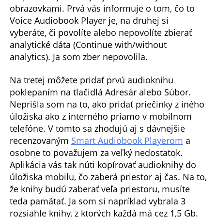
obrazovkami. Prvá vás informuje o tom, čo to
Voice Audiobook Player je, na druhej si
vyberáte, či povolíte alebo nepovolíte zbierať
analytické dáta (Continue with/without
analytics). Ja som zber nepovolila.
Na tretej môžete pridať prvú audioknihu
poklepaním na tlačidlá Adresár alebo Súbor.
Neprišla som na to, ako pridať priečinky z iného
úložiska ako z interného priamo v mobilnom
telefóne. V tomto sa zhodujú aj s dávnejšie
recenzovaným
Smart Audiobook Playerom
a
osobne to považujem za veľký nedostatok.
Aplikácia vás tak núti kopírovať audioknihy do
úložiska mobilu, čo zaberá priestor aj čas. Na to,
že knihy budú zaberať veľa priestoru, musíte
teda pamätať. Ja som si napríklad vybrala 3
rozsiahle knihy, z ktorých každá má cez 1,5 Gb.