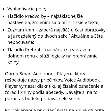
Vyhľadávacie pole;
Tlačidlo Predvoľby – najzákladnejšie
nastavenia, zmienim sa o nich nižšie v texte;
Zoznam kníh – zaberá najväčšiu časť obrazovky
a je rozdelený do dvoch sekcií Aktuálne a Ešte
nepočúvané;
Tlačidlo Prehrať – nachádza sa v pravom
dolnom rohu a slúži logicky na prehrávanie
knihy.
Oproti Smart Audiobook Playeru, ktorý
rešpektuje názvy priečinkov, Voice Audiobook
Player vymazal diakritiku aj číselné označenie a
zoradil knihy podľa abecedy. Dávajte si na to
pozor, ak budete pridávať celé série.
Po poklepaní a pridržaní prsta na knihe otvoríte