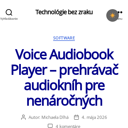
Technológie bez zraku
Vyhľadávanie
Menu
Kategórie
SOFTWARE
Voice Audiobook
Player – prehrávač
audiokníh pre
nenáročných
Autor:
Michaela Dlhá
4. mája 2026
Autor
Dátum
článku
článku
na
4 komentáre