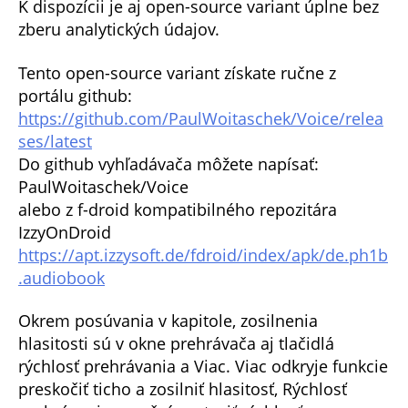
K dispozícii je aj open-source variant úplne bez
zberu analytických údajov.
Tento open-source variant získate ručne z
portálu github:
https://github.com/PaulWoitaschek/Voice/relea
ses/latest
Do github vyhľadávača môžete napísať:
PaulWoitaschek/Voice
alebo z f-droid kompatibilného repozitára
IzzyOnDroid
https://apt.izzysoft.de/fdroid/index/apk/de.ph1b
.audiobook
Okrem posúvania v kapitole, zosilnenia
hlasitosti sú v okne prehrávača aj tlačidlá
rýchlosť prehrávania a Viac. Viac odkryje funkcie
preskočiť ticho a zosilniť hlasitosť, Rýchlosť