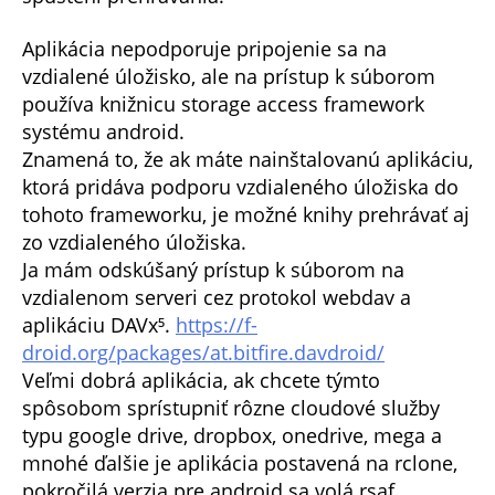
Aplikácia nepodporuje pripojenie sa na
vzdialené úložisko, ale na prístup k súborom
používa knižnicu storage access framework
systému android.
Znamená to, že ak máte nainštalovanú aplikáciu,
ktorá pridáva podporu vzdialeného úložiska do
tohoto frameworku, je možné knihy prehrávať aj
zo vzdialeného úložiska.
Ja mám odskúšaný prístup k súborom na
vzdialenom serveri cez protokol webdav a
aplikáciu DAVx⁵.
https://f-
droid.org/packages/at.bitfire.davdroid/
Veľmi dobrá aplikácia, ak chcete týmto
spôsobom sprístupniť rôzne cloudové služby
typu google drive, dropbox, onedrive, mega a
mnohé ďalšie je aplikácia postavená na rclone,
pokročilá verzia pre android sa volá rsaf.