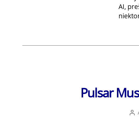
AI, pr
niekto
Pulsar Musi
Au
čl