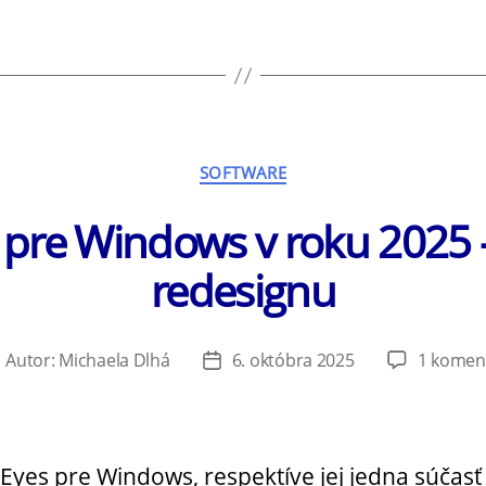
Kategórie
SOFTWARE
 pre Windows v roku 2025 
redesignu
Autor:
Michaela Dlhá
6. októbra 2025
1 komen
utor
Dátum
lánku
článku
Eyes pre Windows, respektíve jej jedna súčas