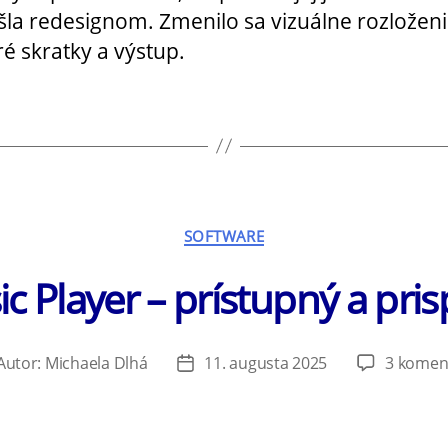
ešla redesignom. Zmenilo sa vizuálne rozloženi
ré skratky a výstup.
Kategórie
SOFTWARE
c Player – prístupný a pri
Autor:
Michaela Dlhá
11. augusta 2025
3 komen
tor
Dátum
ánku
článku