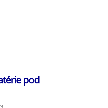
–
prístupný
a
prispôsobiteľný
atérie pod
na
re