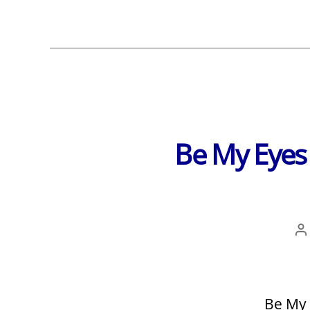
Be My Eyes
A
č
Be My 