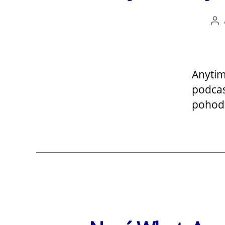
Au
čl
Anytim
podcas
pohodl