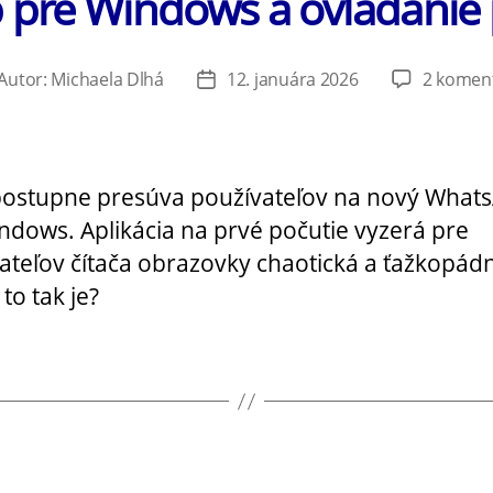
 pre Windows a ovládani
Autor:
Michaela Dlhá
12. januára 2026
2 komen
tor
Dátum
ánku
článku
ostupne presúva používateľov na nový What
ndows. Aplikácia na prvé počutie vyzerá pre
ateľov čítača obrazovky chaotická a ťažkopádn
to tak je?
Kategórie