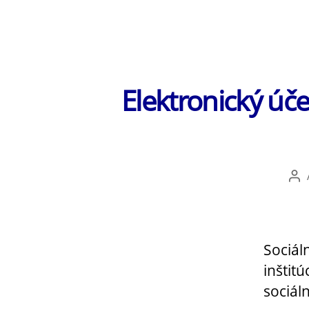
Elektronický úče
Au
čl
Sociál
inštit
sociál