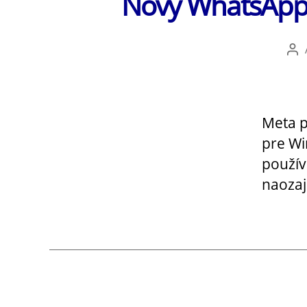
Nový WhatsApp
Au
čl
Meta p
pre Wi
použív
naozaj 