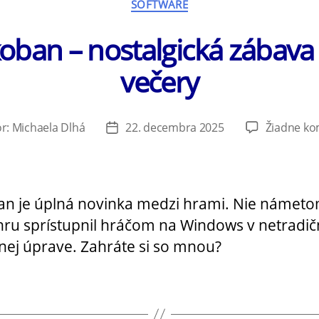
SOFTWARE
oban – nostalgická zábava
večery
or:
Michaela Dlhá
22. decembra 2025
Žiadne ko
Dátum
článku
n je úplná novinka medzi hrami. Nie námeto
hru sprístupnil hráčom na Windows v netradič
ej úprave. Zahráte si so mnou?