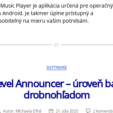
 Music Player je aplikácia určená pre operačný
 Android. Je takmer úplne prístupný a
sobiteľný na mieru vašim potrebám.
Kategórie
SOFTWARE
evel Announcer – úroveň b
drobnohľadom
Autor:
Michaela Dlhá
21. júla 2025
2 komentá
Autor
Dátum