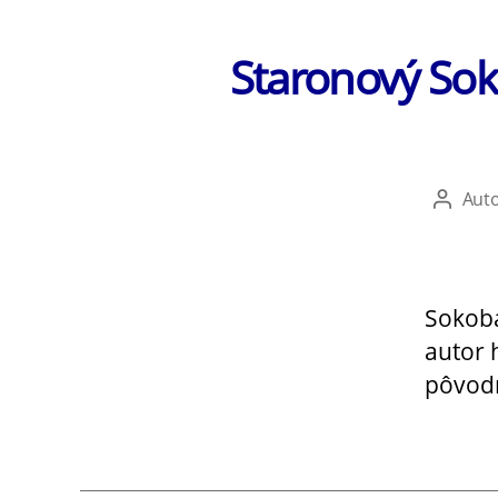
Staronový Sok
Aut
Autor
článku
Sokoba
autor 
pôvodn