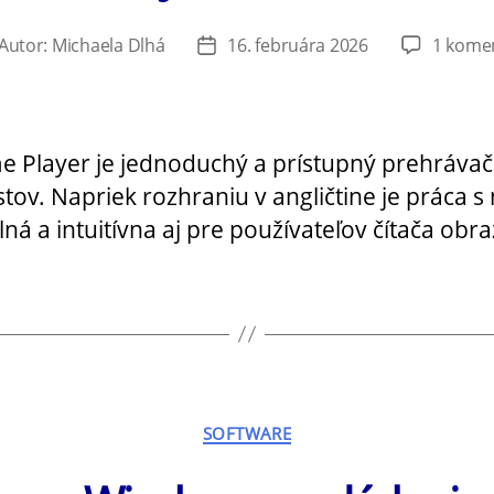
Autor:
Michaela Dlhá
16. februára 2026
1 kome
tor
Dátum
ánku
článku
e Player je jednoduchý a prístupný prehrávač
tov. Napriek rozhraniu v angličtine je práca s
ná a intuitívna aj pre používateľov čítača obr
Kategórie
SOFTWARE