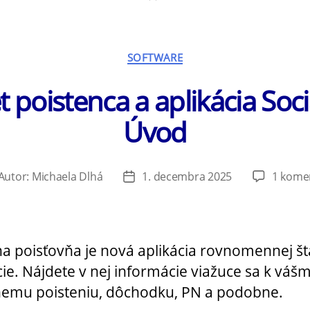
Kategórie
SOFTWARE
t poistenca a aplikácia Soc
Úvod
Autor:
Michaela Dlhá
1. decembra 2025
1 kome
tor
Dátum
ánku
článku
na poisťovňa je nová aplikácia rovnomennej št
úcie. Nájdete v nej informácie viažuce sa k váš
nemu poisteniu, dôchodku, PN a podobne.